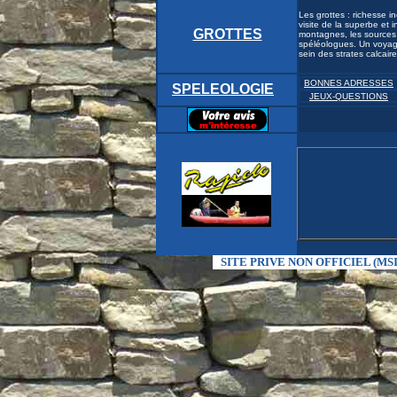
Les grottes : richesse 
visite de la superbe et
GROTTES
montagnes, les sources p
spéléologues. Un voyage
sein des strates calcai
BONNES ADRESSES
SPELEOLOGIE
JEUX-QUESTIONS
SITE PRIVE NON OFFICIEL (MSI-