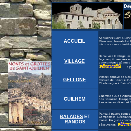
Dé
Approchez Saint-Guilhem
ACCUEIL
Clamouse, l'éventail et 
découvrez les curiosités
Découvrez le village, se
façades pittoresques a
VILLAGE
panoramiques géantes v
:
P
Visitez l'abbaye de Gello
GELLONE
reliques de Saint-Guilhem
Charlemagne à Saint-G
L'homme : Duc d'Aquita
GUILHEM
des Sarrazins. Il s'appe
il se retire au désert e
Partez à travers sentes 
BALADES
ET
Compostelle. Découvrez 
massif. Un guide comp
RANDOS
découvertes.